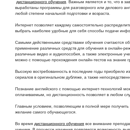
дистанционного обучения
. Важным является и то, что в 
выработаны программы для разговорного или делового англ
любой степени начальной подготовки и возраста.
Интернет позволяет каждому самостоятельно распределит
выбрать наиболее удобные для себя способы подачи инф
Самыми действенными средствами обучения считаются об
применение различных средств для обучения в онлайн-реж
различные видео и аудиопособия, а также электронные уч
можно с помощью прохождения онлайн-тестов на знание гр
Высокую востребованность в последние годы приобрело и
сериалов в оригинальном дубляже, а также непосредствен
Познание английского с помощью интернет-технологий мо
оплачиваемым, но дистанционность позволяет в любом слу
Главным условием, позволяющим в полной мере получить 
желание самого обучающегося.
Во время
дистанционного обучения
все внимание преподав
ученике. В процессе изучения появляется возможность вы