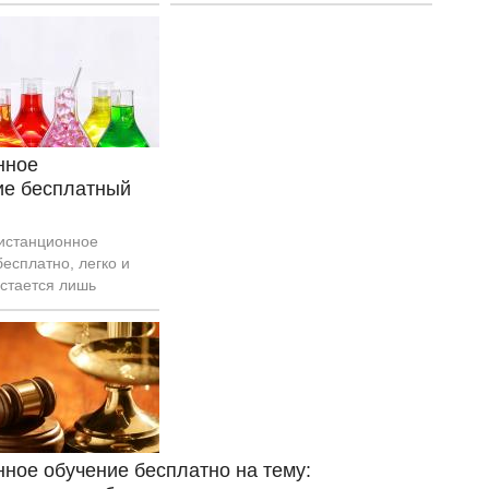
платное, оно включает
пройдут в виде онлайн-лекций.
е знания
Также слушателей ждет
строения звезд,
тестирование, которое позволит
ет и так далее.
определить уровень знаний и
усвоение материала.
нное
ие бесплатный
истанционное
есплатно, легко и
стается лишь
 и приступить к
ное обучение бесплатно на тему: