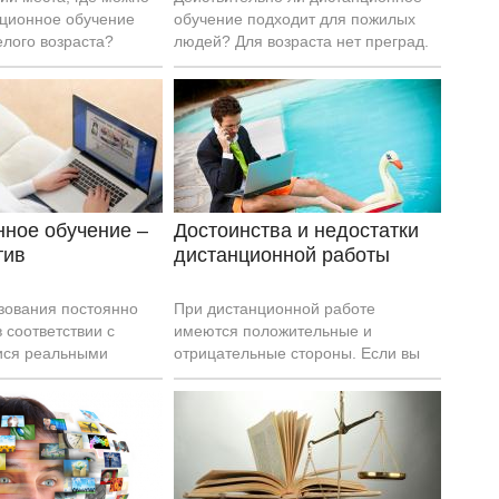
нционное обучение
обучение подходит для пожилых
елого возраста?
людей? Для возраста нет преград.
 первое, кто открыл
некоторых районах.
нное обучение –
Достоинства и недостатки
тив
дистанционной работы
зования постоянно
При дистанционной работе
в соответствии с
имеются положительные и
ся реальными
отрицательные стороны. Если вы
вами. Сейчас обрело
не можете на это решиться, нужно
 дистанционное
«взвесить» все за и против.
новации всегда
од пристальным
щественности,
 проверкой временем.