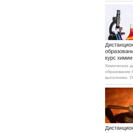
обучение бес
в себя базовы
относительно 
галактик, план
Дистанцио
образован
курс химии
Химическое д
образование б
выполнимо. О
набраться сил
обучению.
Дистанцион