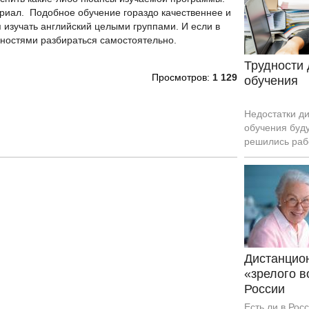
что уж говори
ериал. Подобное обучение гораздо качественнее и
 изучать английский целыми группами. И если в
ясностями разбираться самостоятельно.
Трудности
Просмотров:
1 129
обучения
Недостатки д
обучения буду
решились раб
Что именно в
Дистанцио
«зрелого в
России
Есть ли в Рос