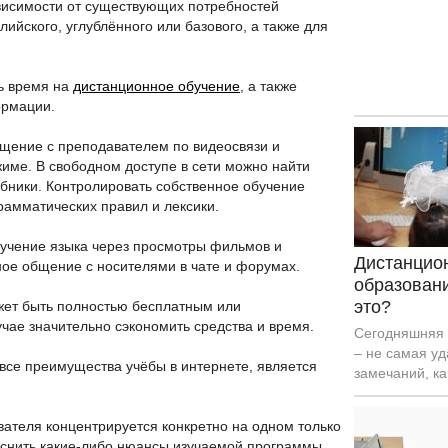
зависимости от существующих потребностей
ийского, углублённого или базового, а также для
ь время на
дистанционное обучение
, а также
ормации.
щение с преподавателем по видеосвязи и
име. В свободном доступе в сети можно найти
ебники. Контролировать собственное обучение
амматических правил и лексики.
зучение языка через просмотры фильмов и
Дистанцио
ное общение с носителями в чате и форумах.
образован
это?
жет быть полностью бесплатным или
чае значительно сэкономить средства и время.
Сегодняшняя 
– не самая уд
все преимущества учёбы в интернете, является
замечаний, ка
учителей, так
родителей уч
ателя концентрируется конкретно на одном только
переходят на
яснить какие-либо нюансы изучаемой программы.