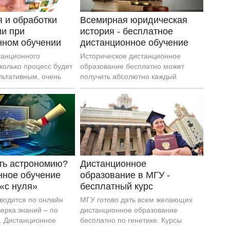
сторонников и ярых
 и обработки
Всемирная юридическая
и при
история - бесплатное
нном обучении
дистанционное обучение
танционного
Историческое дистанционное
колько процесс будет
образование бесплатно может
льтативным, очень
получить абсолютно каждый
том является
желающий. Вы до сих пор не
редставление
верите в это? А зря.
ать астрономию?
Дистанционное
нное обучение
образование в МГУ -
«с нуля»
бесплатный курс
водится по онлайн
МГУ готово дать всем желающих
ерка знаний – по
дистанционное образование
. Дистанционное
бесплатно по генетике. Курсы