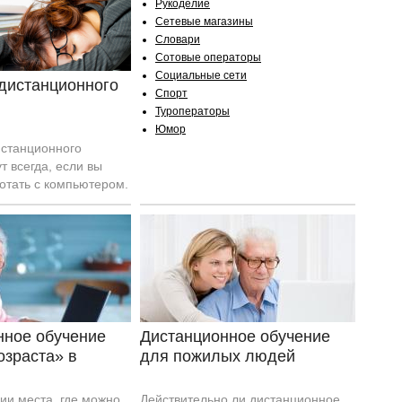
ть об университете.
Рукоделие
Сетевые магазины
Словари
Сотовые операторы
Социальные сети
 дистанционного
Спорт
Туроператоры
Юмор
истанционного
т всегда, если вы
отать с компьютером.
ас ждет?
нное обучение
Дистанционное обучение
озраста» в
для пожилых людей
сии места, где можно
Действительно ли дистанционное