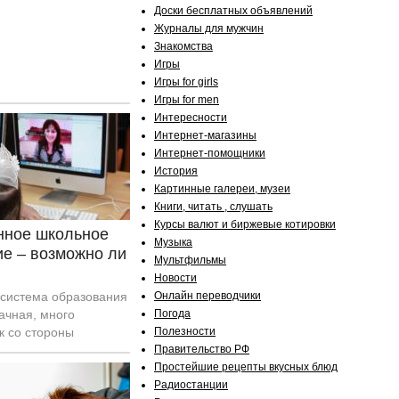
Доски бесплатных объявлений
Журналы для мужчин
Знакомства
Игры
Игры for girls
Игры for men
Интересности
Интернет-магазины
Интернет-помощники
История
Картинные галереи, музеи
Книги, читать , слушать
Курсы валют и биржевые котировки
нное школьное
Музыка
ие – возможно ли
Мультфильмы
Новости
система образования
Онлайн переводчики
ачная, много
Погода
к со стороны
Полезности
 и со стороны
Правительство РФ
еников. Школы
Простейшие рецепты вкусных блюд
 европейскую систему,
Радиостанции