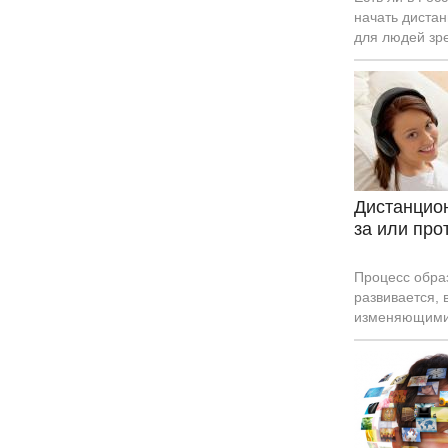
начать диста
для людей зр
Столица стала
пару вузов в 
Дистанцио
за или про
Процесс обра
развивается, 
изменяющими
обстоятельст
популярность
обучение. Ин
внедряются п
вниманием об
подвергаются