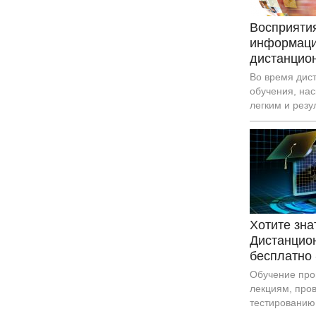
Растет число 
противников.
Восприятия
информаци
дистанцио
Во время дис
обучения, нас
легким и резу
важным аспек
визуальное п
информации.
Хотите зн
Дистанцио
бесплатно 
Обучение про
лекциям, пров
тестированию