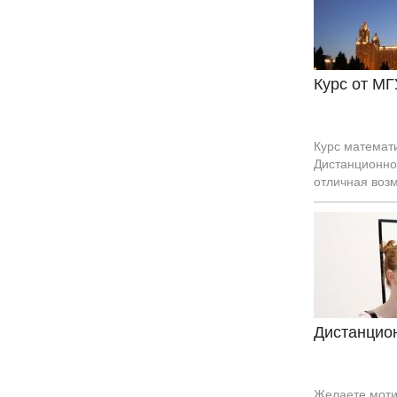
Курс от М
Курс математ
Дистанционное
отличная воз
дисциплинам.
Дистанцио
Желаете моти