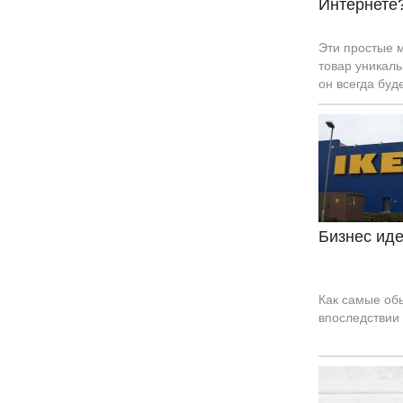
Интернете
Эти простые м
товар уникаль
он всегда буд
Бизнес ид
Как самые об
впоследствии