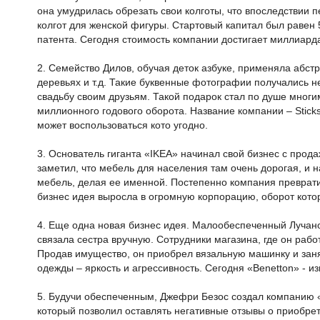
она умудрилась обрезать свои колготы, что впоследствии
колгот для женской фигуры. Стартовый капитал был равен
патента. Сегодня стоимость компании достигает миллиард
2. Семейство Дилов, обучая деток азбуке, применяла абстр
деревьях и т.д. Такие буквенные фотографии получались 
свадьбу своим друзьям. Такой подарок стал по душе многим
миллионного годового оборота. Название компании – Stick
может воспользоваться кото угодно.
3. Основатель гиганта «IKEA» начинал свой бизнес с прода
заметил, что мебель для населения там очень дорогая, и
мебель, делая ее именной. Постепенно компания преврати
бизнес идея выросла в огромную корпорацию, оборот кот
4. Еще одна новая бизнес идея. Малообеспеченный Лучано
связала сестра вручную. Сотрудники магазина, где он рабо
Продав имущество, он приобрел вязальную машинку и заня
одежды – яркость и агрессивность. Сегодня «Benetton» - и
5. Будучи обеспеченным, Джефри Безос создал компанию 
который позволил оставлять негативные отзывы о приобре