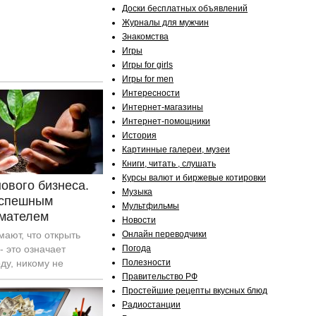
Доски бесплатных объявлений
Журналы для мужчин
Знакомства
Игры
Игры for girls
Игры for men
Интересности
Интернет-магазины
Интернет-помощники
История
Картинные галереи, музеи
Книги, читать , слушать
Курсы валют и биржевые котировки
ового бизнеса.
Музыка
успешным
Мультфильмы
мателем
Новости
ают, что открыть
Онлайн переводчики
- это означает
Погода
ду, никому не
Полезности
ходить на работу как
Правительство РФ
 На самом же деле
Простейшие рецепты вкусных блюд
ельство - это
Радиостанции