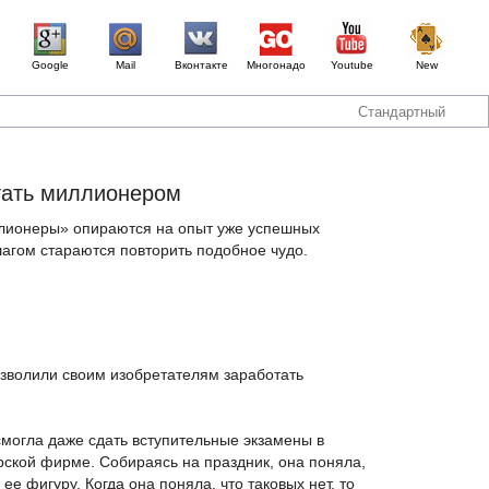
Google
Mail
Вконтакте
Многонадо
Youtube
New
Стандартный
стать миллионером
ионеры» опираются на опыт уже успешных
шагом стараются повторить подобное чудо.
озволили своим изобретателям заработать
смогла даже сдать вступительные экзамены в
рской фирме. Собираясь на праздник, она поняла,
ее фигуру. Когда она поняла, что таковых нет, то