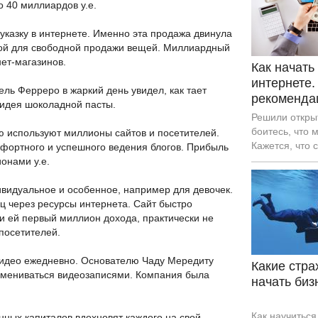
большой труд,
о 40 миллиардов у.е.
полной самоо
количества в
казку в интернете. Именно эта продажа двинула
мой для свободной продажи вещей. Миллиардный
нет-магазинов.
Как начать
интернете.
кель Ферреро в жаркий день увидел, как тает
рекоменда
ь идея шоколадной пасты.
Решили открыт
боитесь, что 
ю используют миллионы сайтов и посетителей.
Кажется, что 
фортного и успешного ведения блогов. Прибыль
это не для вас
онами у.е.
сможете дости
мысли и прис
ивидуальное и особенное, например для девочек.
советам, кото
ц через ресурсы интернета. Сайт быстро
поднять вас н
и ей первый миллион дохода, практически не
 посетителей.
видео ежедневно. Основателю Чаду Мередиту
Какие стр
обмениваться видеозаписями. Компания была
начать биз
Как научиться
нных капиталов вдохновят каждого на свой