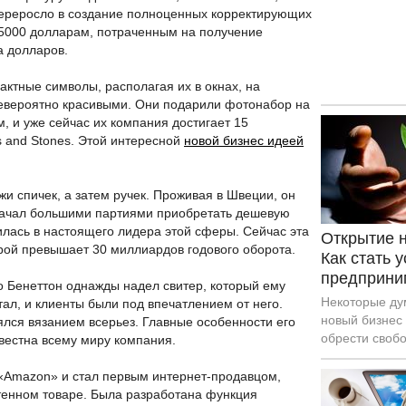
 переросло в создание полноценных корректирующих
 5000 долларам, потраченным на получение
а долларов.
актные символы, располагая их в окнах, на
невероятно красивыми. Они подарили фотонабор на
, и уже сейчас их компания достигает 15
s and Stones. Этой интересной
новой бизнес идеей
жи спичек, а затем ручек. Проживая в Швеции, он
 начал большими партиями приобретать дешевую
лась в настоящего лидера этой сферы. Сейчас эта
Открытие н
орой превышает 30 миллиардов годового оборота.
Как стать 
предприни
 Бенеттон однажды надел свитер, который ему
Некоторые дум
тал, и клиенты были под впечатлением от него.
новый бизнес 
лся вязанием всерьез. Главные особенности его
обрести свобо
звестна всему миру компания.
подчинятся и 
на праздник .
«Amazon» и стал первым интернет-продавцом,
предпринимат
тенном товаре. Была разработана функция