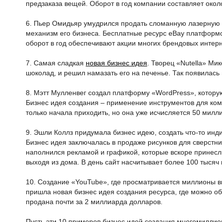
предзаказа вещей. Оборот в год компании составляет окол
6. Пьер Омидьяр умудрился продать сломанную лазерную у
механизм его бизнеса. Бесплатные ресурс eBay платфор
оборот в год обеспечивают акции многих брендовых интер
7. Самая сладкая
новая бизнес идея
. Творец «Nutella» Ми
шоколад, и решил намазать его на печенье. Так появилас
8. Мэтт Мулленвег создал платформу «WordPress», котору
Бизнес идея создания – применение инструментов для ком
только начала приходить, но она уже исчисляется 50 милли
9. Эшли Коллз придумала бизнес идею, создать что-то инд
Бизнес идея заключалась в продаже рисунков для сверстни
наполнился рекламой и графикой, которые вскоре принесл
выходя из дома. В день сайт насчитывает более 100 тысяч
10. Создание «YouTube», где просматривается миллионы 
пришла новая бизнес идея создания ресурса, где можно 
продана почти за 2 миллиарда долларов.
Пусть эти 10 примеров бизнес идей создания многомиллио