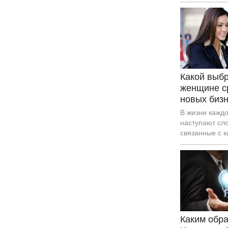
довести нову
процветающег
приносящего 
Какой выбр
женщине с
новых биз
В жизни кажд
наступают сл
связанные с 
и принимаетс
новую бизнес
покончить с э
Женщины не 
Каким обра