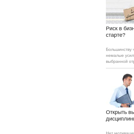
Риск в биз
старте?
Большинству 
немалые усил
выбранной отр
основные оши
Открыть вы
дисциплин
Нет мотиваци