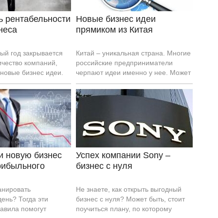
ак, что пора начать?
ь рентабельности
Новые бизнес идеи
неса
прямиком из Китая
ый год закрывается
Китай – уникальная страна. Многие
ичество компаний,
российские предприниматели
новые бизнес идеи.
черпают идеи именно у нее. Может
то некоторые
быть, есть время поговорить о
т свои возможности,
новых бизнес идеях, о которых
 факторы, влияющие
всем хочет рассказать страна
ес, или не умеют
восходящего солнца? Необходимо
ссчитывать
разобраться в том, что таит в себе
е показатели
Китай, ведь это должно быть что-то
 К таковым относится
очень полезное и важное.
рентабельности,
и новую бизнес
Успех компании Sony –
многих отечественных
рибыльного
бизнес с нуля
и о чем не говорит.
анировать
Не знаете, как открыть выгодный
ень? Тогда эти
бизнес с нуля? Может быть, стоит
авила помогут
поучиться плану, по которому