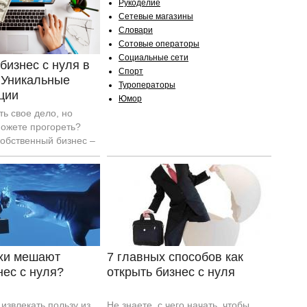
 который требует
Рукоделие
тдачи и большого
Сетевые магазины
ремени.
Словари
Сотовые операторы
Социальные сети
 бизнес с нуля в
Спорт
 Уникальные
Туроператоры
ции
Юмор
ь свое дело, но
можете прогореть?
собственный бизнес –
, что ничего не
чь? Отбросьте эти
лушайтесь к дельным
рые уж точно смогут
а ноги.
ахи мешают
7 главных способов как
нес с нуля?
открыть бизнес с нуля
 извлекать пользу из
Не знаете, с чего начать, чтобы