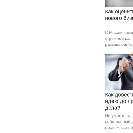
Может, это зн
Как оценит
нового биз
В России кажд
огромное кол
развивающих 
Все потому ч
переоцениваю
не учитывают
на новый бизн
правильно ра
экономически
деятельности.
и показатель 
Как довест
который для 
идею до п
бизнесменов н
дела?
Не умеете пл
собственный д
несложные пр