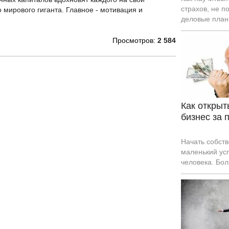
страхов, не п
 мирового гиганта. Главное - мотивация и
деловые план
сделать так, 
начать свое д
Просмотров:
2 584
бизнес с нуля
доходы.
Как открыт
бизнес за 
Начать собств
маленький ус
человека. Бо
работать в ко
под присталь
С каждым дне
доступнее и 
предложение 
открыть выго