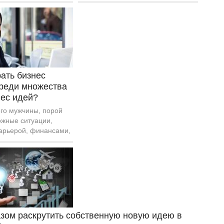
ю бизнес идею до
следовала компания Sony?
о бизнеса,
немало доходов.
ать бизнес
реди множества
нес идей?
ого мужчины, порой
ожные ситуации,
карьерой, финансами,
я решение – найти
 идею, чтобы
тими трудностями.
исключение.
зом раскрутить собственную новую идею в