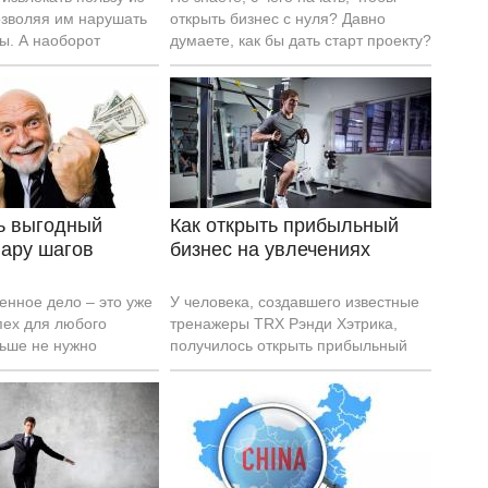
озволяя им нарушать
открыть бизнес с нуля? Давно
ы. А наоборот
думаете, как бы дать старт проекту?
чтобы они помогали
Тогда эти 7 шагов точно вам
ело и даже, открыв
помогут
, получать большие
ь выгодный
Как открыть прибыльный
пару шагов
бизнес на увлечениях
енное дело – это уже
У человека, создавшего известные
пех для любого
тренажеры TRX Рэнди Хэтрика,
льше не нужно
получилось открыть прибыльный
мпании, находиться
бизнес только благодаря своей
ным контролем боса.
любви к различным петлям. Стоит
м становится все
научиться тому, чтобы получать
увлекательнее
деньги, опираясь на свои
о том, что можно
увлечения.
дный бизнес самому.